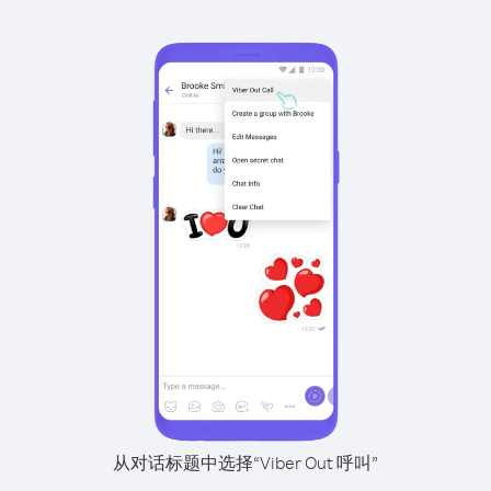
从对话标题中选择“Viber Out 呼叫”