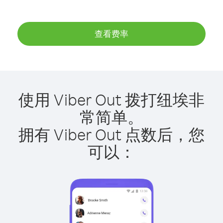
查看费率
使用 Viber Out 拨打纽埃非
常简单。
拥有 Viber Out 点数后，您
可以：