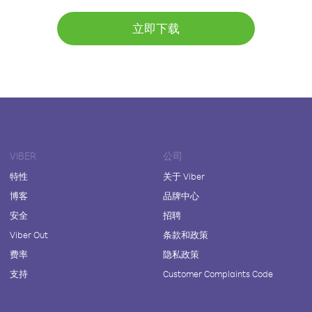
立即下载
VIBER
公司
特性
关于 Viber
博客
品牌中心
安全
招聘
Viber Out
条款和政策
费率
隐私政策
支持
Customer Complaints Code