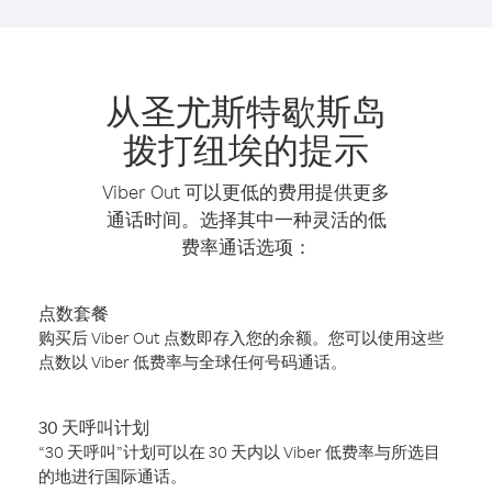
从圣尤斯特歇斯岛
拨打纽埃的提示
Viber Out 可以更低的费用提供更多
通话时间。选择其中一种灵活的低
费率通话选项：
点数套餐
购买后 Viber Out 点数即存入您的余额。您可以使用这些
点数以 Viber 低费率与全球任何号码通话。
30 天呼叫计划
“30 天呼叫”计划可以在 30 天内以 Viber 低费率与所选目
的地进行国际通话。