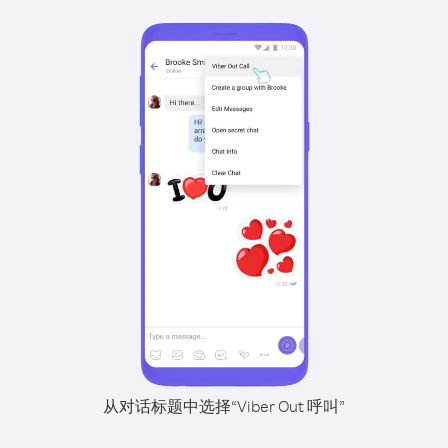
从对话标题中选择“Viber Out 呼叫”