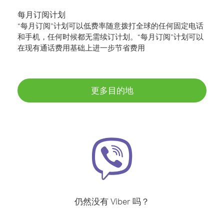
每月订阅计划
“每月订阅”计划可以低费率随意拨打全球的任何固定电话
和手机，任何时候都无需续订计划。“每月订阅”计划可以
在现有通话费用基础上进一步节省费用
更多目的地
仍然没有 Viber 吗？