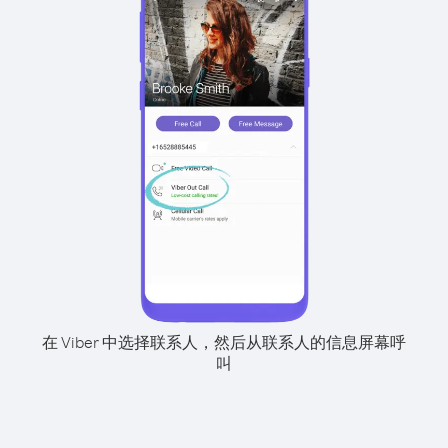
在 Viber 中选择联系人，然后从联系人的信息屏幕呼
叫