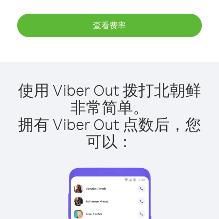
查看费率
使用 Viber Out 拨打北朝鲜
非常简单。
拥有 Viber Out 点数后，您
可以：