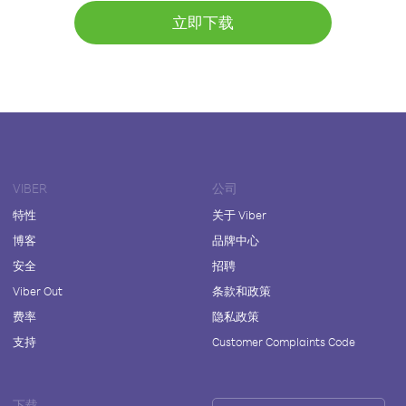
立即下载
VIBER
公司
特性
关于 Viber
博客
品牌中心
安全
招聘
Viber Out
条款和政策
费率
隐私政策
支持
Customer Complaints Code
下载