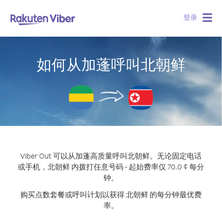
登录
Togg
navig
如何从加蓬呼叫北朝鲜
Viber Out 可以从加蓬高质量呼叫北朝鲜。
无论固定电话
或手机，北朝鲜 内拨打任意号码 - 起始费率仅 70.0 ¢ 每分
钟。
购买点数套餐或呼叫计划以获得 北朝鲜 的每分钟最优费
率。