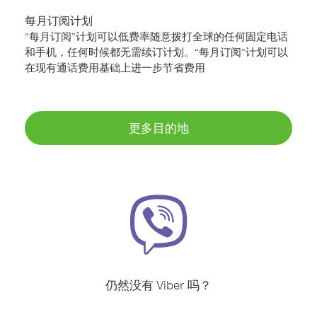
每月订阅计划
“每月订阅”计划可以低费率随意拨打全球的任何固定电话
和手机，任何时候都无需续订计划。“每月订阅”计划可以
在现有通话费用基础上进一步节省费用
更多目的地
仍然没有 Viber 吗？