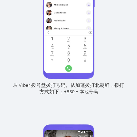
从 Viber 拨号盘拨打号码。
从加蓬拨打北朝鲜，拨打
方式如下：
+
+
850
本地号码