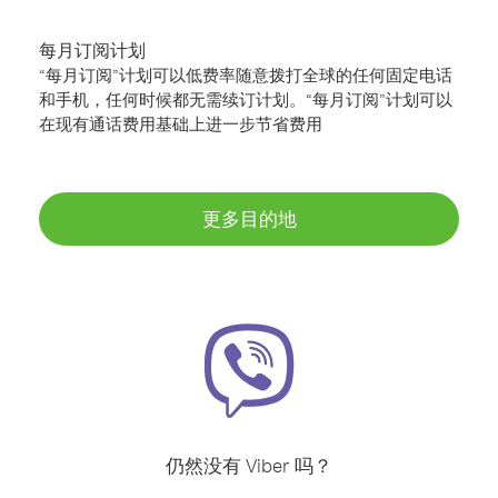
每月订阅计划
“每月订阅”计划可以低费率随意拨打全球的任何固定电话
和手机，任何时候都无需续订计划。“每月订阅”计划可以
在现有通话费用基础上进一步节省费用
更多目的地
仍然没有 Viber 吗？