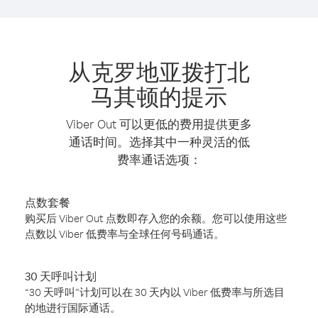
从克罗地亚拨打北
马其顿的提示
Viber Out 可以更低的费用提供更多
通话时间。选择其中一种灵活的低
费率通话选项：
点数套餐
购买后 Viber Out 点数即存入您的余额。您可以使用这些
点数以 Viber 低费率与全球任何号码通话。
30 天呼叫计划
“30 天呼叫”计划可以在 30 天内以 Viber 低费率与所选目
的地进行国际通话。