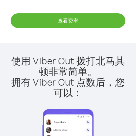
查看费率
使用 Viber Out 拨打北马其
顿非常简单。
拥有 Viber Out 点数后，您
可以：