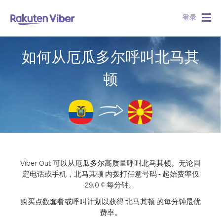
登录
Togg
navig
如何从厄瓜多尔呼叫北马其
顿
Viber Out 可以从厄瓜多尔高质量呼叫北马其顿。
无论固
定电话或手机，北马其顿 内拨打任意号码 - 起始费率仅
29.0 ¢ 每分钟。
购买点数套餐或呼叫计划以获得 北马其顿 的每分钟最优
费率。