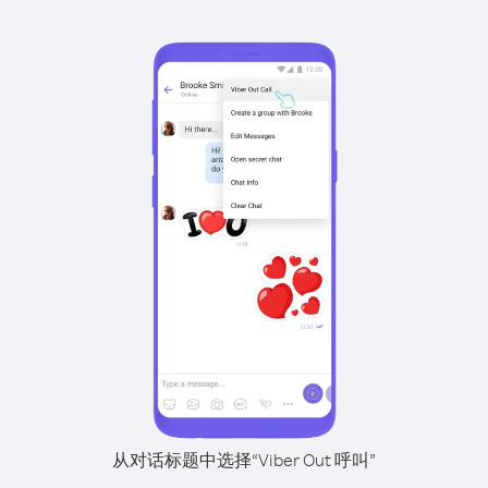
从对话标题中选择“Viber Out 呼叫”