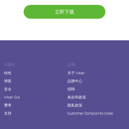
立即下载
VIBER
公司
特性
关于 Viber
博客
品牌中心
安全
招聘
Viber Out
条款和政策
费率
隐私政策
支持
Customer Complaints Code