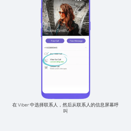
在 Viber 中选择联系人，然后从联系人的信息屏幕呼
叫