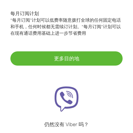
每月订阅计划
“每月订阅”计划可以低费率随意拨打全球的任何固定电话
和手机，任何时候都无需续订计划。“每月订阅”计划可以
在现有通话费用基础上进一步节省费用
更多目的地
仍然没有 Viber 吗？