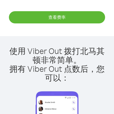
查看费率
使用 Viber Out 拨打北马其
顿非常简单。
拥有 Viber Out 点数后，您
可以：