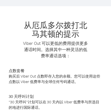
从厄瓜多尔拨打北
马其顿的提示
Viber Out 可以更低的费用提供更多
通话时间。选择其中一种灵活的低
费率通话选项：
点数套餐
购买后 Viber Out 点数即存入您的余额。您可以使用这些
点数以 Viber 低费率与全球任何号码通话。
30 天呼叫计划
“30 天呼叫”计划可以在 30 天内以 Viber 低费率与所选目
的地进行国际通话。