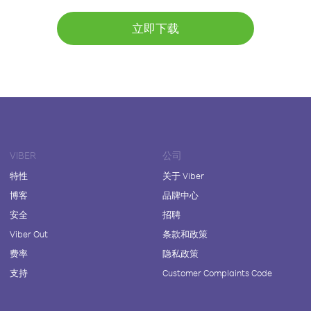
立即下载
VIBER
公司
特性
关于 Viber
博客
品牌中心
安全
招聘
Viber Out
条款和政策
费率
隐私政策
支持
Customer Complaints Code