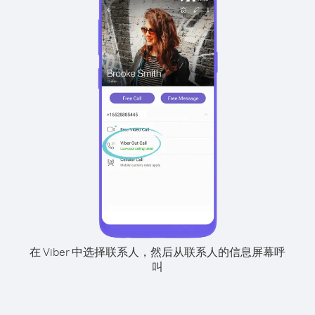
在 Viber 中选择联系人，然后从联系人的信息屏幕呼
叫