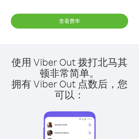
查看费率
使用 Viber Out 拨打北马其
顿非常简单。
拥有 Viber Out 点数后，您
可以：