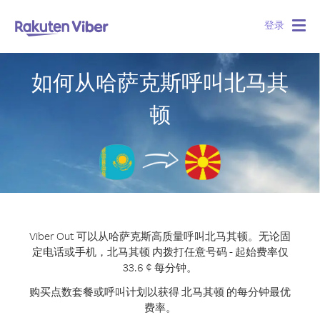
登录
Togg
navig
如何从哈萨克斯呼叫北马其
顿
Viber Out 可以从哈萨克斯高质量呼叫北马其顿。
无论固
定电话或手机，北马其顿 内拨打任意号码 - 起始费率仅
33.6 ¢ 每分钟。
购买点数套餐或呼叫计划以获得 北马其顿 的每分钟最优
费率。