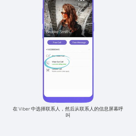
在 Viber 中选择联系人，然后从联系人的信息屏幕呼
叫