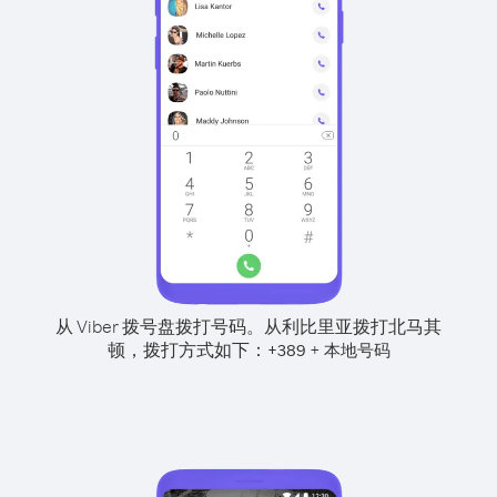
从 Viber 拨号盘拨打号码。
从利比里亚拨打北马其
顿，拨打方式如下：
+
+
389
本地号码