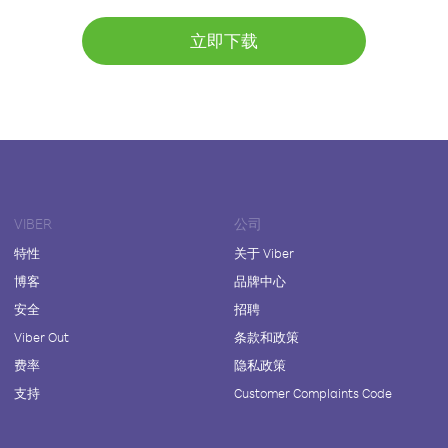
立即下载
VIBER
公司
特性
关于 Viber
博客
品牌中心
安全
招聘
Viber Out
条款和政策
费率
隐私政策
支持
Customer Complaints Code