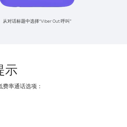
从对话标题中选择“Viber Out 呼叫”
提示
的低费率通话选项：