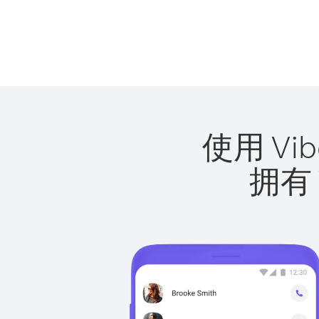
使用 Vi
拥有 