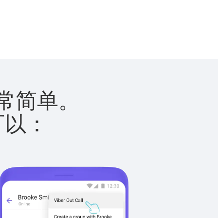
顿非常简单。
您可以：