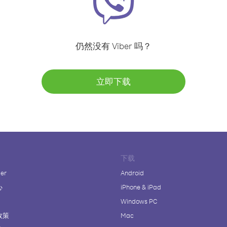
仍然没有 Viber 吗？
立即下载
下载
er
Android
心
iPhone & iPad
Windows PC
政策
Mac