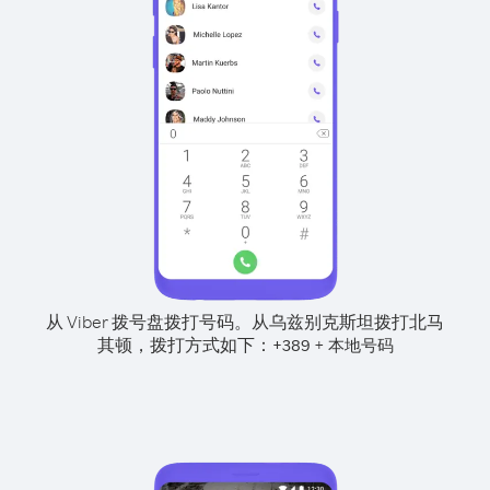
从 Viber 拨号盘拨打号码。
从乌兹别克斯坦拨打北马
其顿，拨打方式如下：
+
+
389
本地号码