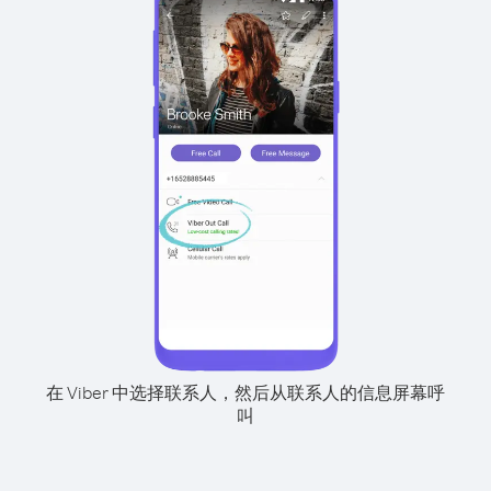
在 Viber 中选择联系人，然后从联系人的信息屏幕呼
叫