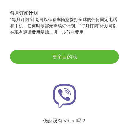
每月订阅计划
“每月订阅”计划可以低费率随意拨打全球的任何固定电话
和手机，任何时候都无需续订计划。“每月订阅”计划可以
在现有通话费用基础上进一步节省费用
更多目的地
仍然没有 Viber 吗？