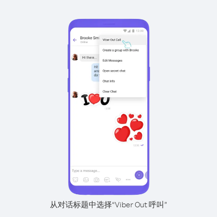
从对话标题中选择“Viber Out 呼叫”