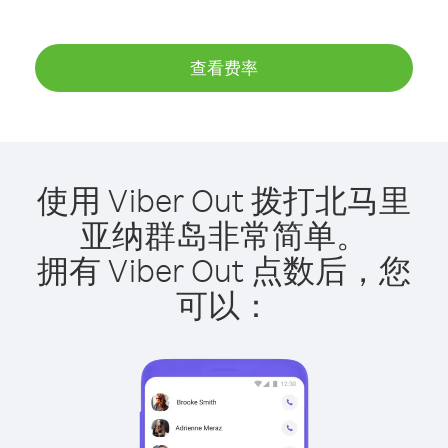
查看费率
使用 Viber Out 拨打北马里
亚纳群岛非常简单。
拥有 Viber Out 点数后，您
可以：