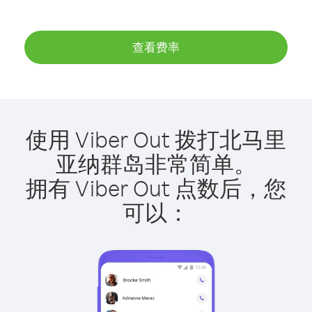
查看费率
使用 Viber Out 拨打北马里
亚纳群岛非常简单。
拥有 Viber Out 点数后，您
可以：