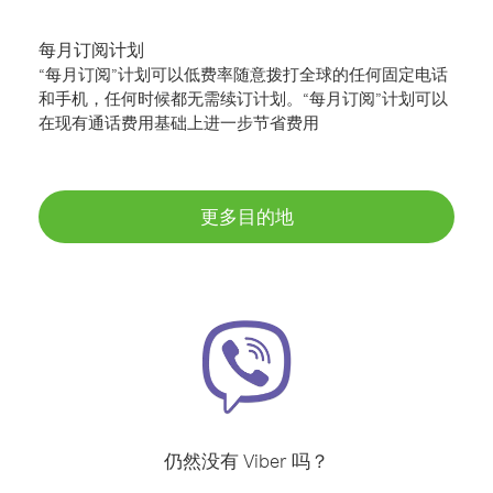
每月订阅计划
“每月订阅”计划可以低费率随意拨打全球的任何固定电话
和手机，任何时候都无需续订计划。“每月订阅”计划可以
在现有通话费用基础上进一步节省费用
更多目的地
仍然没有 Viber 吗？