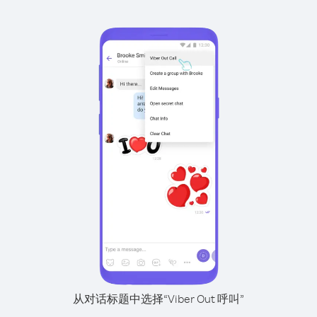
从对话标题中选择“Viber Out 呼叫”