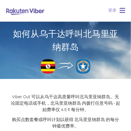
登录
Togg
navig
如何从乌干达呼叫北马里亚
纳群岛
Viber Out 可以从乌干达高质量呼叫北马里亚纳群岛。
无
论固定电话或手机，北马里亚纳群岛 内拨打任意号码 - 起
始费率仅 4.5 ¢ 每分钟。
购买点数套餐或呼叫计划以获得 北马里亚纳群岛 的每分
钟最优费率。