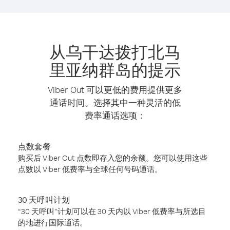
从乌干达拨打北马
里亚纳群岛的提示
Viber Out 可以更低的费用提供更多
通话时间。选择其中一种灵活的低
费率通话选项：
点数套餐
购买后 Viber Out 点数即存入您的余额。您可以使用这些
点数以 Viber 低费率与全球任何号码通话。
30 天呼叫计划
“30 天呼叫”计划可以在 30 天内以 Viber 低费率与所选目
的地进行国际通话。