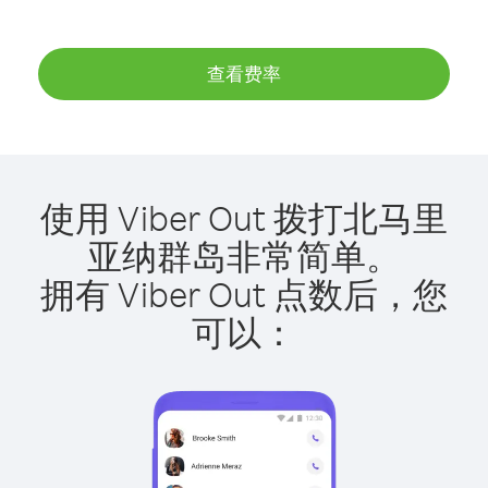
查看费率
使用 Viber Out 拨打北马里
亚纳群岛非常简单。
拥有 Viber Out 点数后，您
可以：