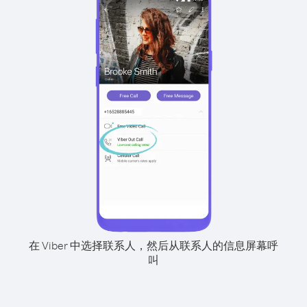
在 Viber 中选择联系人，然后从联系人的信息屏幕呼
叫