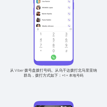
从 Viber 拨号盘拨打号码。
从乌干达拨打北马里亚纳
群岛，拨打方式如下：
+
+
1
本地号码