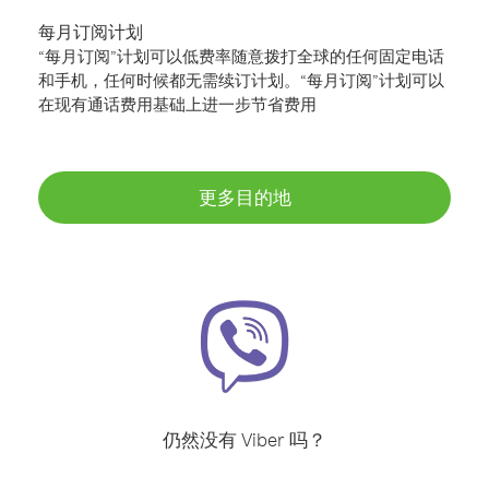
每月订阅计划
“每月订阅”计划可以低费率随意拨打全球的任何固定电话
和手机，任何时候都无需续订计划。“每月订阅”计划可以
在现有通话费用基础上进一步节省费用
更多目的地
仍然没有 Viber 吗？