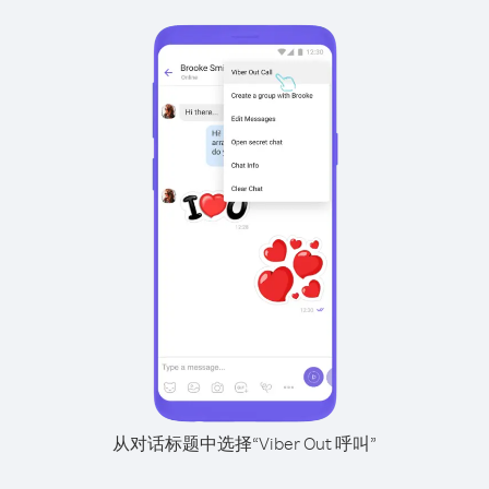
从对话标题中选择“Viber Out 呼叫”