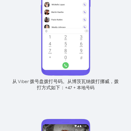
从 Viber 拨号盘拨打号码。
从博茨瓦纳拨打挪威，拨
打方式如下：
+
+
47
本地号码