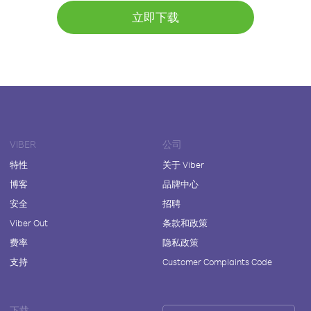
立即下载
VIBER
公司
特性
关于 Viber
博客
品牌中心
安全
招聘
Viber Out
条款和政策
费率
隐私政策
支持
Customer Complaints Code
下载