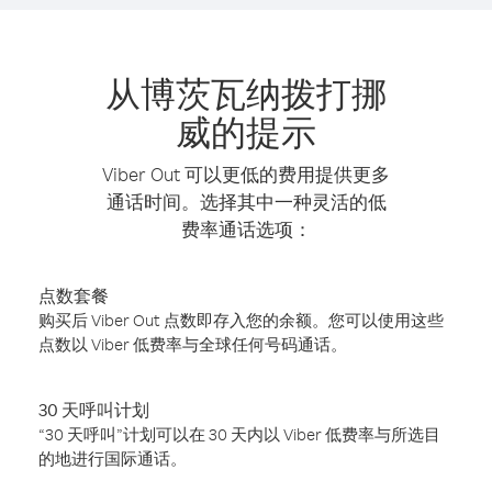
从博茨瓦纳拨打挪
威的提示
Viber Out 可以更低的费用提供更多
通话时间。选择其中一种灵活的低
费率通话选项：
点数套餐
购买后 Viber Out 点数即存入您的余额。您可以使用这些
点数以 Viber 低费率与全球任何号码通话。
30 天呼叫计划
“30 天呼叫”计划可以在 30 天内以 Viber 低费率与所选目
的地进行国际通话。