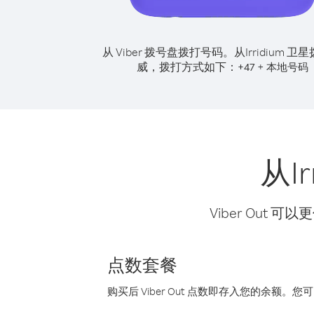
从 Viber 拨号盘拨打号码。
从Irridium 卫
威，拨打方式如下：
+
+
47
本地号码
从I
Viber Ou
点数套餐
购买后 Viber Out 点数即存入您的余额。