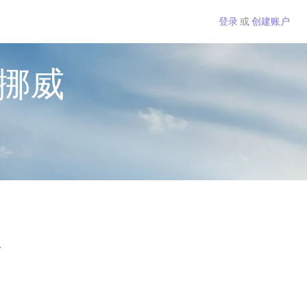
登录
或
创建账户
叫挪威
。