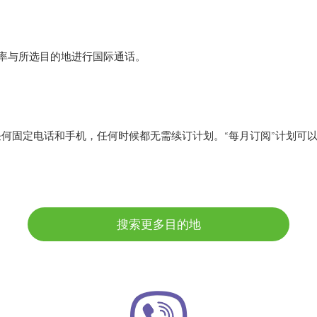
r 低费率与所选目的地进行国际通话。
任何固定电话和手机，任何时候都无需续订计划。“每月订阅”计划可
搜索更多目的地