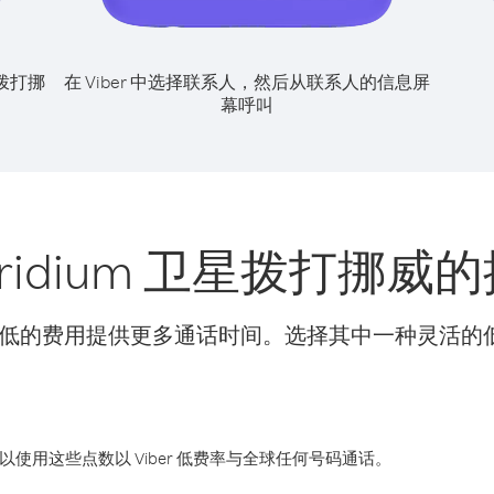
星拨打挪
在 Viber 中选择联系人，然后从联系人的信息屏
幕呼叫
rridium 卫星拨打挪威
t 可以更低的费用提供更多通话时间。选择其中一种灵活
您可以使用这些点数以 Viber 低费率与全球任何号码通话。