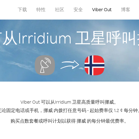
下载
特性
社区
安全
Viber Out
博客
从Irridium 卫星呼
Viber Out 可以从Irridium 卫星高质量呼叫挪威。
无论固定电话或手机，挪威 内拨打任意号码 - 起始费率仅 1.2 ¢ 每分钟
购买点数套餐或呼叫计划以获得 挪威 的每分钟最优费率。