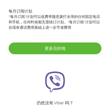
每月订阅计划
“每月订阅”计划可以低费率随意拨打全球的任何固定电话
和手机，任何时候都无需续订计划。“每月订阅”计划可以
在现有通话费用基础上进一步节省费用
更多目的地
仍然没有 Viber 吗？