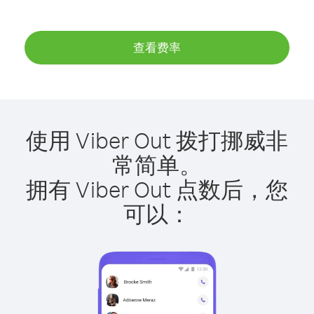
查看费率
使用 Viber Out 拨打挪威非
常简单。
拥有 Viber Out 点数后，您
可以：