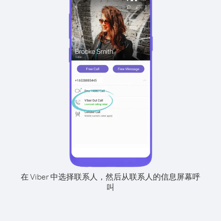
在 Viber 中选择联系人，然后从联系人的信息屏幕呼
叫