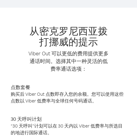
从密克罗尼西亚拨
打挪威的提示
Viber Out 可以更低的费用提供更多
通话时间。选择其中一种灵活的低
费率通话选项：
点数套餐
购买后 Viber Out 点数即存入您的余额。您可以使用这些
点数以 Viber 低费率与全球任何号码通话。
30 天呼叫计划
“30 天呼叫”计划可以在 30 天内以 Viber 低费率与所选目
的地进行国际通话。