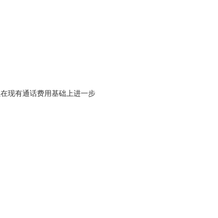
以在现有通话费用基础上进一步