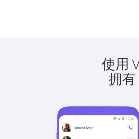
使用 
拥有 