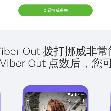
查看挪威费率
Viber Out 拨打挪威非
Viber Out 点数后，