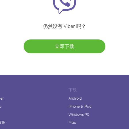
仍然没有 Viber 吗？
立即下载
下载
er
Android
心
iPhone & iPad
Windows PC
政策
Mac