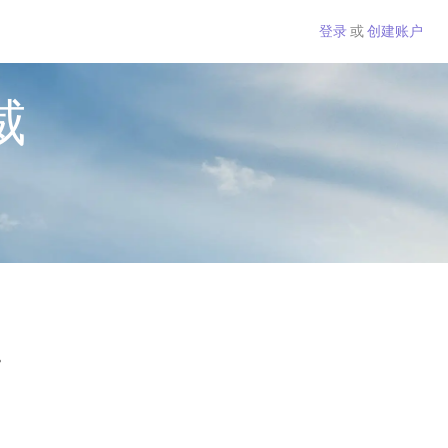
登录
或
创建账户
威
。