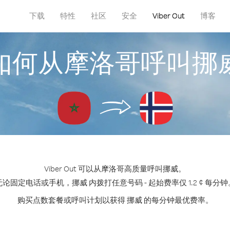
下载
特性
社区
安全
Viber Out
博客
如何从摩洛哥呼叫挪
Viber Out 可以从摩洛哥高质量呼叫挪威。
无论固定电话或手机，挪威 内拨打任意号码 - 起始费率仅 1.2 ¢ 每分钟
购买点数套餐或呼叫计划以获得 挪威 的每分钟最优费率。