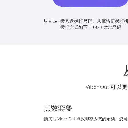
从 Viber 拨号盘拨打号码。
从摩洛哥拨打
拨打方式如下：
+
+
47
本地号码
Viber Ou
点数套餐
购买后 Viber Out 点数即存入您的余额。