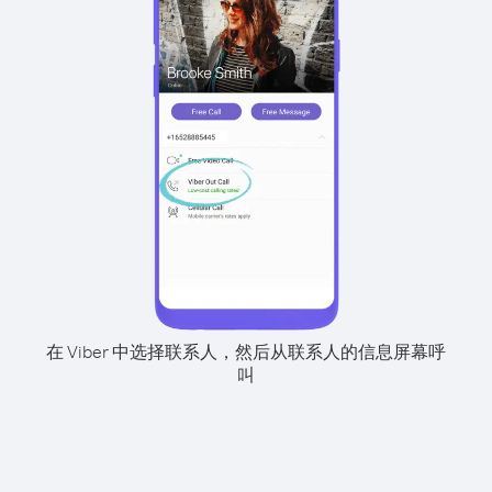
在 Viber 中选择联系人，然后从联系人的信息屏幕呼
叫