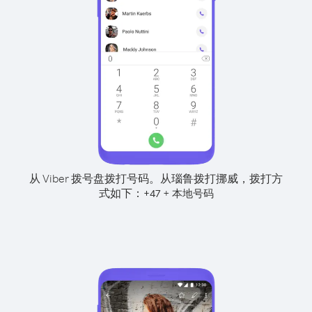
从 Viber 拨号盘拨打号码。
从瑙鲁拨打挪威，拨打方
式如下：
+
+
47
本地号码