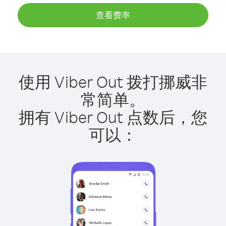
查看费率
使用 Viber Out 拨打挪威非
常简单。
拥有 Viber Out 点数后，您
可以：