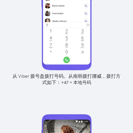
从 Viber 拨号盘拨打号码。
从南韩拨打挪威，拨打方
式如下：
+
+
47
本地号码