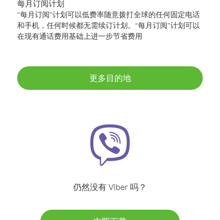
每月订阅计划
“每月订阅”计划可以低费率随意拨打全球的任何固定电话
和手机，任何时候都无需续订计划。“每月订阅”计划可以
在现有通话费用基础上进一步节省费用
更多目的地
仍然没有 Viber 吗？