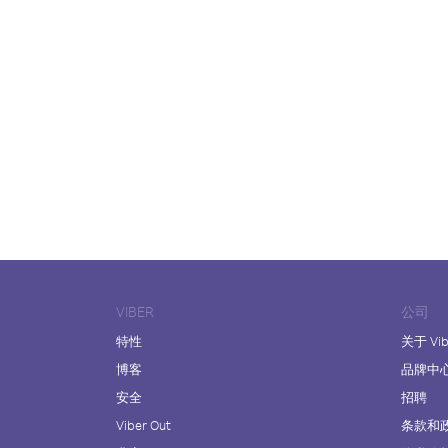
VIBER
公司
特性
关于 Vib
博客
品牌中
安全
招聘
Viber Out
条款和