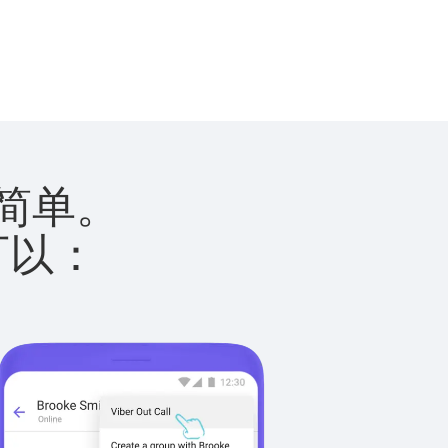
常简单。
您可以：