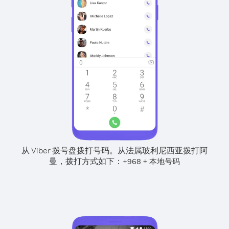
从 Viber 拨号盘拨打号码。
从法属玻利尼西亚拨打阿
曼，拨打方式如下：
+
+
968
本地号码