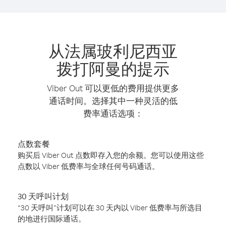
从法属玻利尼西亚
拨打阿曼的提示
Viber Out 可以更低的费用提供更多
通话时间。选择其中一种灵活的低
费率通话选项：
点数套餐
购买后 Viber Out 点数即存入您的余额。您可以使用这些
点数以 Viber 低费率与全球任何号码通话。
30 天呼叫计划
“30 天呼叫”计划可以在 30 天内以 Viber 低费率与所选目
的地进行国际通话。