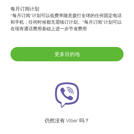
每月订阅计划
“每月订阅”计划可以低费率随意拨打全球的任何固定电话
和手机，任何时候都无需续订计划。“每月订阅”计划可以
在现有通话费用基础上进一步节省费用
更多目的地
仍然没有 Viber 吗？