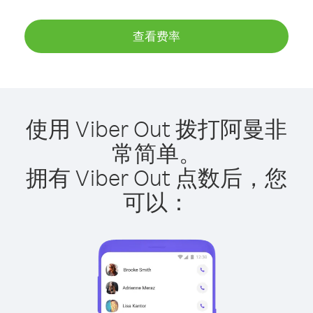
查看费率
使用 Viber Out 拨打阿曼非
常简单。
拥有 Viber Out 点数后，您
可以：