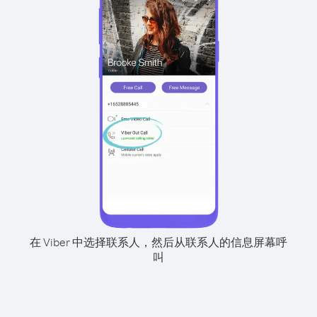
在 Viber 中选择联系人，然后从联系人的信息屏幕呼
叫