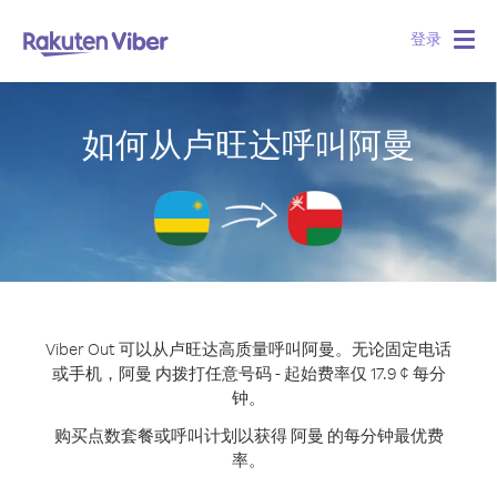
登录
Togg
navig
如何从卢旺达呼叫阿曼
Viber Out 可以从卢旺达高质量呼叫阿曼。
无论固定电话
或手机，阿曼 内拨打任意号码 - 起始费率仅 17.9 ¢ 每分
钟。
购买点数套餐或呼叫计划以获得 阿曼 的每分钟最优费
率。