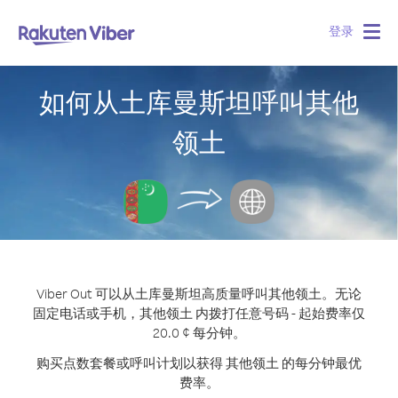
登录
Togg
navig
如何从土库曼斯坦呼叫其他
领土
Viber Out 可以从土库曼斯坦高质量呼叫其他领土。
无论
固定电话或手机，其他领土 内拨打任意号码 - 起始费率仅
20.0 ¢ 每分钟。
购买点数套餐或呼叫计划以获得 其他领土 的每分钟最优
费率。