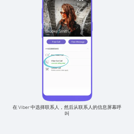
在 Viber 中选择联系人，然后从联系人的信息屏幕呼
叫