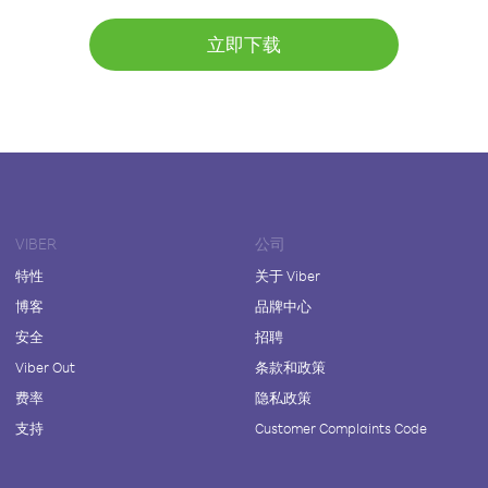
立即下载
VIBER
公司
特性
关于 Viber
博客
品牌中心
安全
招聘
Viber Out
条款和政策
费率
隐私政策
支持
Customer Complaints Code