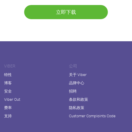
立即下载
VIBER
公司
特性
关于 Viber
博客
品牌中心
安全
招聘
Viber Out
条款和政策
费率
隐私政策
支持
Customer Complaints Code