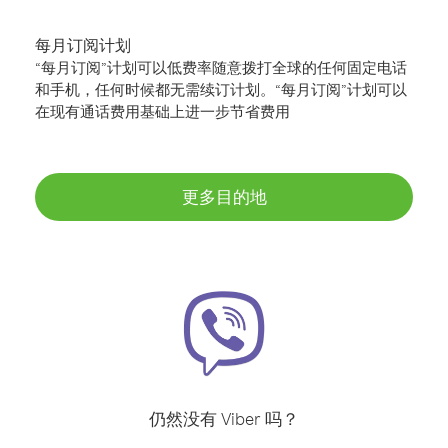
每月订阅计划
“每月订阅”计划可以低费率随意拨打全球的任何固定电话
和手机，任何时候都无需续订计划。“每月订阅”计划可以
在现有通话费用基础上进一步节省费用
更多目的地
仍然没有 Viber 吗？