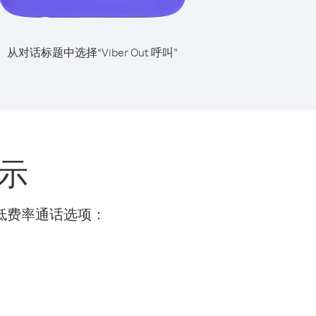
从对话标题中选择“Viber Out 呼叫”
示
的低费率通话选项：