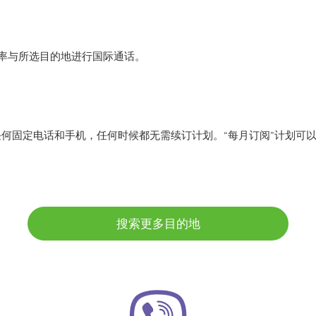
r 低费率与所选目的地进行国际通话。
任何固定电话和手机，任何时候都无需续订计划。“每月订阅”计划可
搜索更多目的地