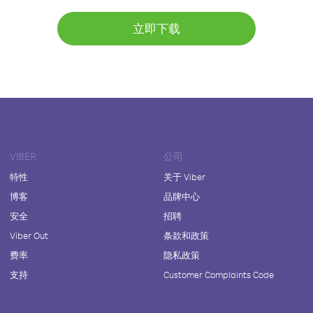
立即下载
VIBER
公司
特性
关于 Viber
博客
品牌中心
安全
招聘
Viber Out
条款和政策
费率
隐私政策
支持
Customer Complaints Code