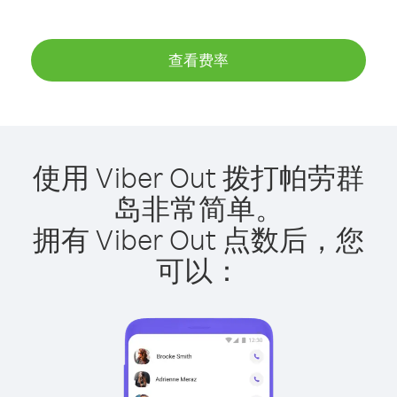
查看费率
使用 Viber Out 拨打帕劳群
岛非常简单。
拥有 Viber Out 点数后，您
可以：