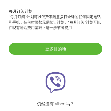
每月订阅计划
“每月订阅”计划可以低费率随意拨打全球的任何固定电话
和手机，任何时候都无需续订计划。“每月订阅”计划可以
在现有通话费用基础上进一步节省费用
更多目的地
仍然没有 Viber 吗？