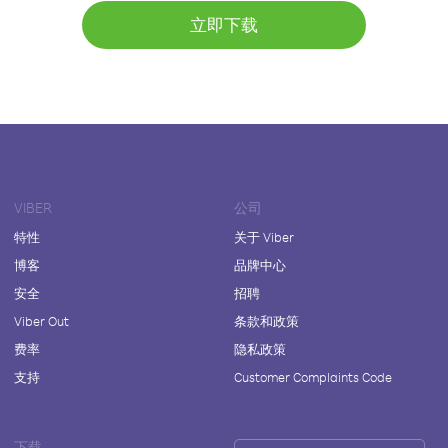
立即下载
VIBER
公司
特性
关于 Viber
博客
品牌中心
安全
招聘
Viber Out
条款和政策
费率
隐私政策
支持
Customer Complaints Code
下载