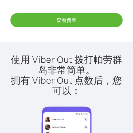
查看费率
使用 Viber Out 拨打帕劳群
岛非常简单。
拥有 Viber Out 点数后，您
可以：