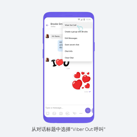
从对话标题中选择“Viber Out 呼叫”