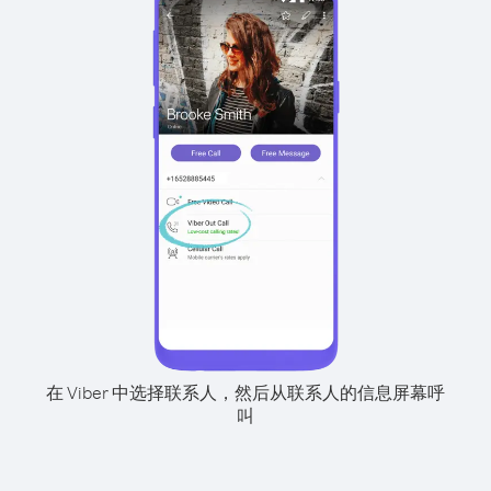
在 Viber 中选择联系人，然后从联系人的信息屏幕呼
叫