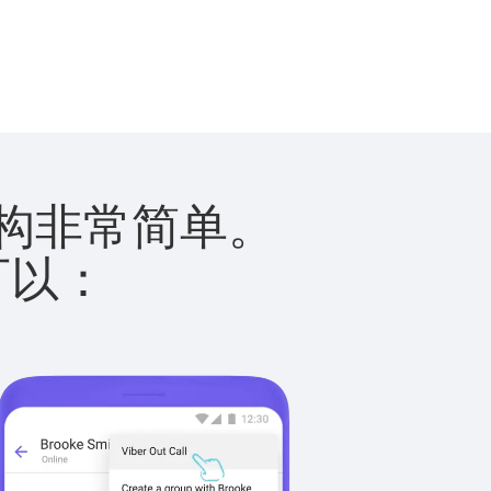
力机构非常简单。
您可以：