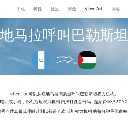
下载
特性
社区
安全
Viber Out
博客
地马拉呼叫巴勒斯
Viber Out 可以从危地马拉高质量呼叫巴勒斯坦权力机构。
电话或手机，巴勒斯坦权力机构 内拨打任意号码 - 起始费率仅 37.9 ¢
购买点数套餐或呼叫计划以获得 巴勒斯坦权力机构 的每分钟最优费率