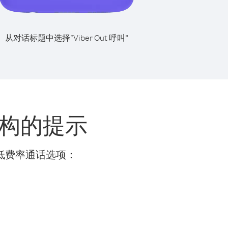
从对话标题中选择“Viber Out 呼叫”
构的提示
的低费率通话选项：