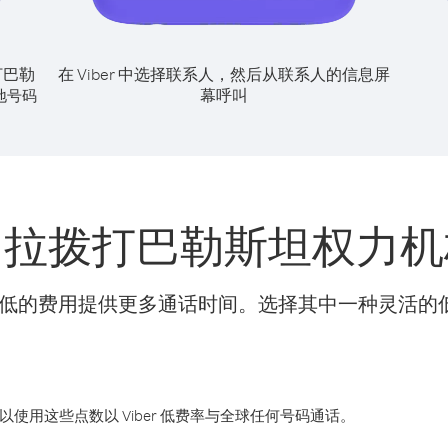
打巴勒
在 Viber 中选择联系人，然后从联系人的信息屏
幕呼叫
地号码
马拉拨打巴勒斯坦权力机
t 可以更低的费用提供更多通话时间。选择其中一种灵活
您可以使用这些点数以 Viber 低费率与全球任何号码通话。