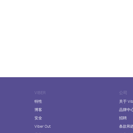
VIBER
公司
特性
关于 Vib
博客
品牌中
安全
招聘
Viber Out
条款和