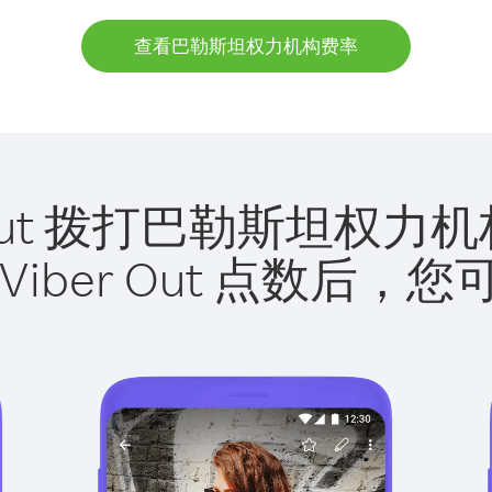
查看巴勒斯坦权力机构费率
r Out 拨打巴勒斯坦权
Viber Out 点数后，