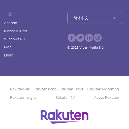
下载
简体中文
Android
iPhone & iPad
Windows PC
Mac
©
2026
Viber Media S.à r.l.
Linux
Rakuten Viki
Rakuten Kobo
Rakuten Travel
Rakuten Marketing
Rakuten Insight
Rakuten TV
About Rakuten