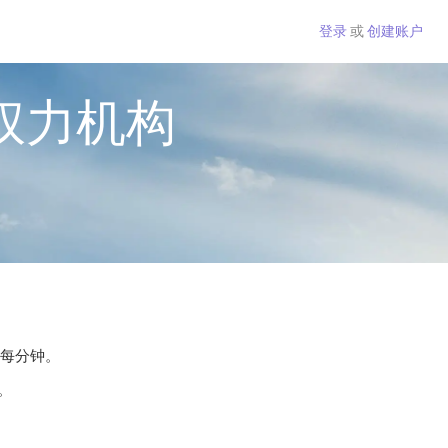
登录
或
创建账户
权力机构
 每分钟。
。