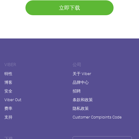
立即下载
VIBER
公司
特性
关于 Viber
博客
品牌中心
安全
招聘
Viber Out
条款和政策
费率
隐私政策
支持
Customer Complaints Code
下载