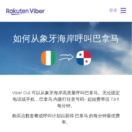
登录
Togg
navig
如何从象牙海岸呼叫巴拿马
Viber Out 可以从象牙海岸高质量呼叫巴拿马。
无论固定
电话或手机，巴拿马 内拨打任意号码 - 起始费率仅 7.9 ¢
每分钟。
购买点数套餐或呼叫计划以获得 巴拿马 的每分钟最优费
率。