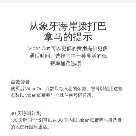
从象牙海岸拨打巴
拿马的提示
Viber Out 可以更低的费用提供更多
通话时间。选择其中一种灵活的低
费率通话选项：
点数套餐
购买后 Viber Out 点数即存入您的余额。您可以使用这些
点数以 Viber 低费率与全球任何号码通话。
30 天呼叫计划
“30 天呼叫”计划可以在 30 天内以 Viber 低费率与所选目
的地进行国际通话。