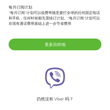
每月订阅计划
“每月订阅”计划可以低费率随意拨打全球的任何固定电话
和手机，任何时候都无需续订计划。“每月订阅”计划可以
在现有通话费用基础上进一步节省费用
更多目的地
仍然没有 Viber 吗？