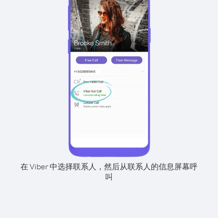
在 Viber 中选择联系人，然后从联系人的信息屏幕呼
叫