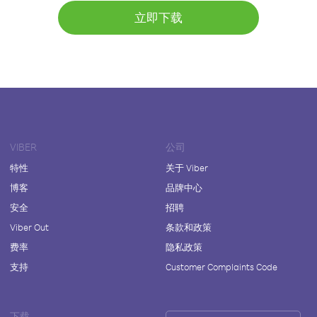
立即下载
VIBER
公司
特性
关于 Viber
博客
品牌中心
安全
招聘
Viber Out
条款和政策
费率
隐私政策
支持
Customer Complaints Code
下载