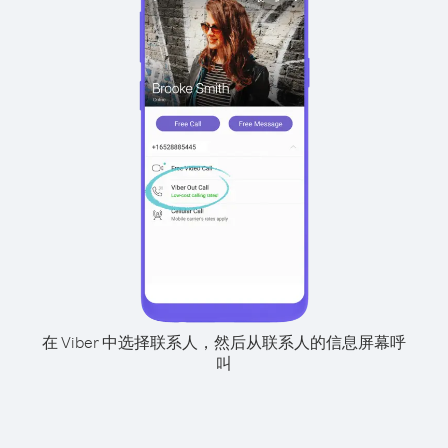
在 Viber 中选择联系人，然后从联系人的信息屏幕呼
叫