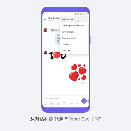
从对话标题中选择“Viber Out 呼叫”