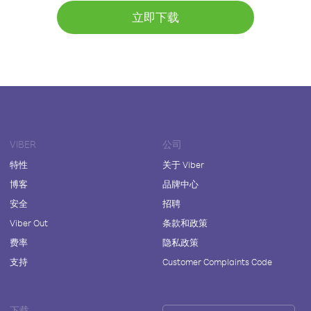
立即下载
VIBER
公司
特性
关于 Viber
博客
品牌中心
安全
招聘
Viber Out
条款和政策
费率
隐私政策
支持
Customer Complaints Code
下载