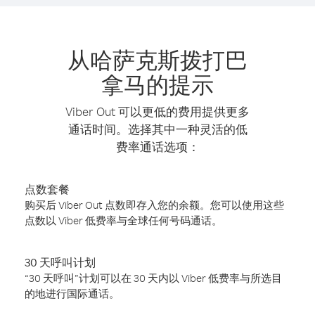
从哈萨克斯拨打巴
拿马的提示
Viber Out 可以更低的费用提供更多
通话时间。选择其中一种灵活的低
费率通话选项：
点数套餐
购买后 Viber Out 点数即存入您的余额。您可以使用这些
点数以 Viber 低费率与全球任何号码通话。
30 天呼叫计划
“30 天呼叫”计划可以在 30 天内以 Viber 低费率与所选目
的地进行国际通话。