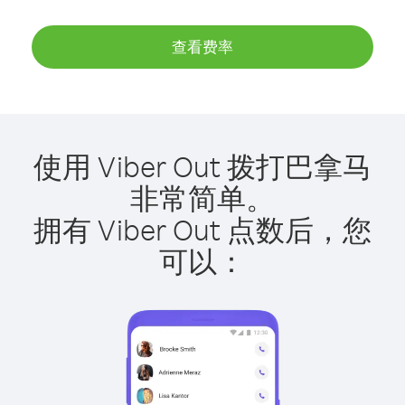
查看费率
使用 Viber Out 拨打巴拿马
非常简单。
拥有 Viber Out 点数后，您
可以：