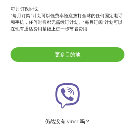
每月订阅计划
“每月订阅”计划可以低费率随意拨打全球的任何固定电话
和手机，任何时候都无需续订计划。“每月订阅”计划可以
在现有通话费用基础上进一步节省费用
更多目的地
仍然没有 Viber 吗？