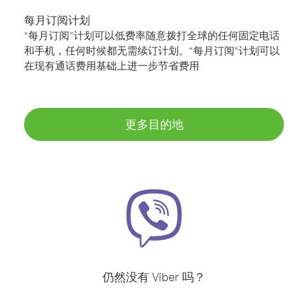
每月订阅计划
“每月订阅”计划可以低费率随意拨打全球的任何固定电话
和手机，任何时候都无需续订计划。“每月订阅”计划可以
在现有通话费用基础上进一步节省费用
更多目的地
仍然没有 Viber 吗？