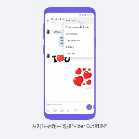
从对话标题中选择“Viber Out 呼叫”