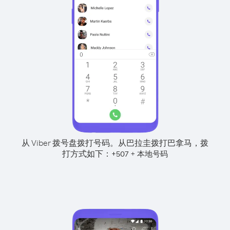
从 Viber 拨号盘拨打号码。
从巴拉圭拨打巴拿马，拨
打方式如下：
+
+
507
本地号码