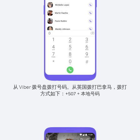
从 Viber 拨号盘拨打号码。
从英国拨打巴拿马，拨打
方式如下：
+
+
507
本地号码