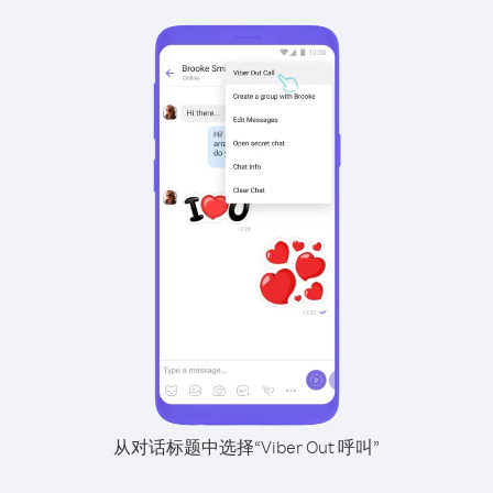
从对话标题中选择“Viber Out 呼叫”