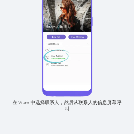
在 Viber 中选择联系人，然后从联系人的信息屏幕呼
叫