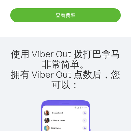
查看费率
使用 Viber Out 拨打巴拿马
非常简单。
拥有 Viber Out 点数后，您
可以：