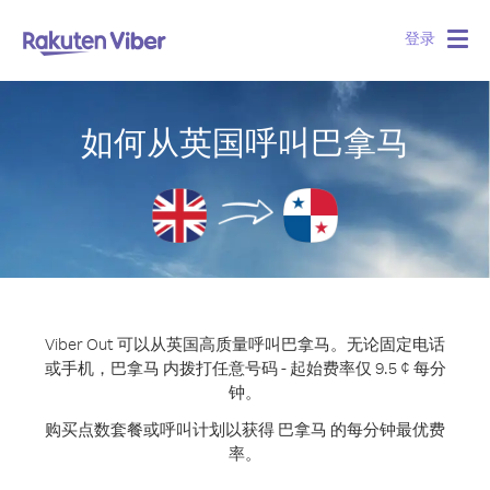
登录
Togg
navig
如何从英国呼叫巴拿马
Viber Out 可以从英国高质量呼叫巴拿马。
无论固定电话
或手机，巴拿马 内拨打任意号码 - 起始费率仅 9.5 ¢ 每分
钟。
购买点数套餐或呼叫计划以获得 巴拿马 的每分钟最优费
率。