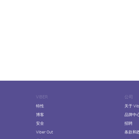
VIBER
公司
特性
关于 Vib
博客
品牌中
安全
招聘
Viber Out
条款和