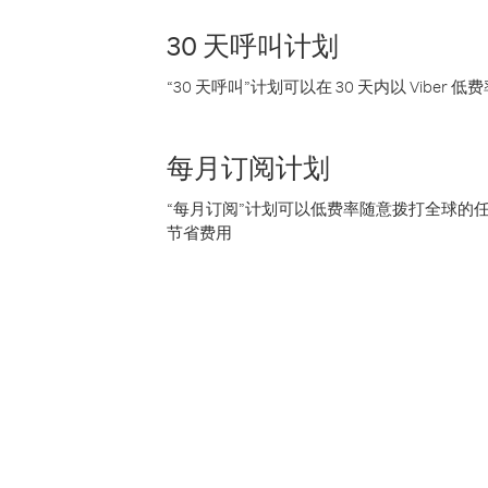
30 天呼叫计划
“30 天呼叫”计划可以在 30 天内以 Vibe
每月订阅计划
“每月订阅”计划可以低费率随意拨打全球的
节省费用