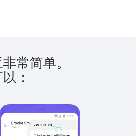
内亚非常简单。
您可以：