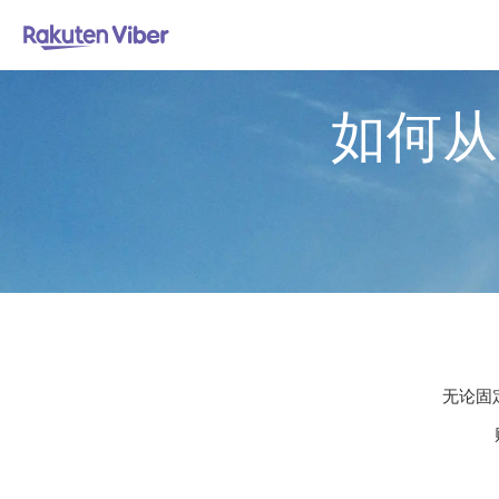
如何从
无论固定