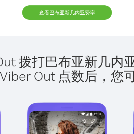
查看巴布亚新几内亚费率
er Out 拨打巴布亚新几
Viber Out 点数后，