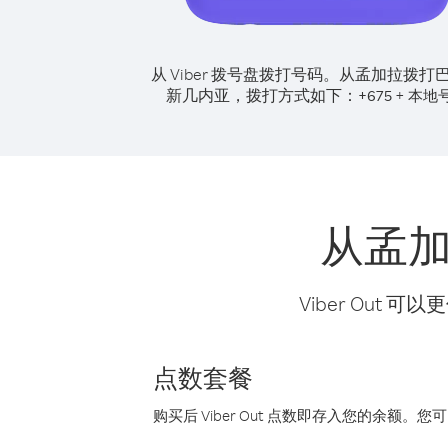
从 Viber 拨号盘拨打号码。
从孟加拉拨打
新几内亚，拨打方式如下：
+
+
675
本地
从孟
Viber Ou
点数套餐
购买后 Viber Out 点数即存入您的余额。