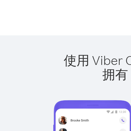
使用 Vib
拥有 