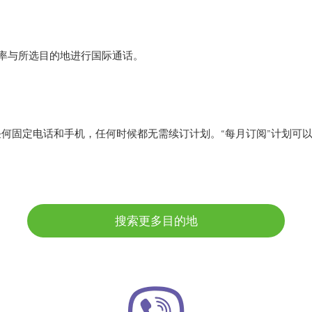
r 低费率与所选目的地进行国际通话。
任何固定电话和手机，任何时候都无需续订计划。“每月订阅”计划可
搜索更多目的地