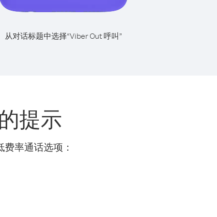
从对话标题中选择“Viber Out 呼叫”
的提示
的低费率通话选项：