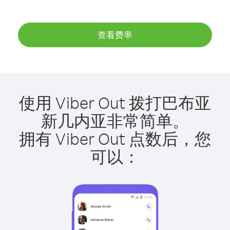
查看费率
使用 Viber Out 拨打巴布亚
新几内亚非常简单。
拥有 Viber Out 点数后，您
可以：