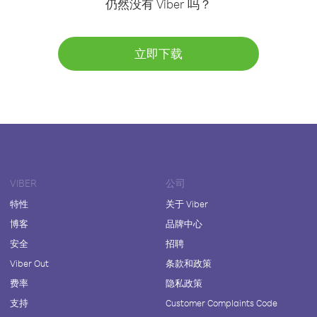
仍然没有 Viber 吗？
立即下载
VIBER
公司
特性
关于 Viber
博客
品牌中心
安全
招聘
Viber Out
条款和政策
费率
隐私政策
支持
Customer Complaints Code