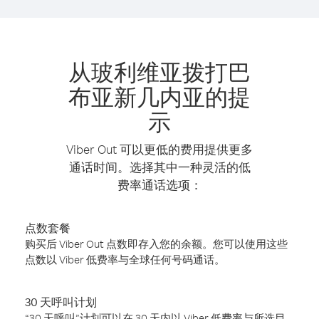
从玻利维亚拨打巴
布亚新几内亚的提
示
Viber Out 可以更低的费用提供更多
通话时间。选择其中一种灵活的低
费率通话选项：
点数套餐
购买后 Viber Out 点数即存入您的余额。您可以使用这些
点数以 Viber 低费率与全球任何号码通话。
30 天呼叫计划
“30 天呼叫”计划可以在 30 天内以 Viber 低费率与所选目