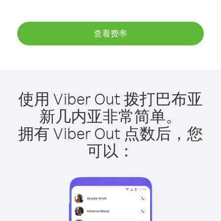
查看费率
使用 Viber Out 拨打巴布亚
新几内亚非常简单。
拥有 Viber Out 点数后，您
可以：