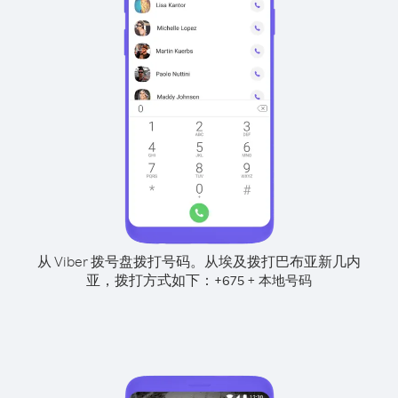
从 Viber 拨号盘拨打号码。
从埃及拨打巴布亚新几内
亚，拨打方式如下：
+
+
675
本地号码