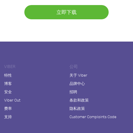
立即下载
VIBER
公司
特性
关于 Viber
博客
品牌中心
安全
招聘
Viber Out
条款和政策
费率
隐私政策
支持
Customer Complaints Code