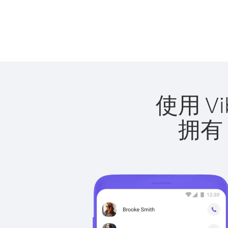
使用 V
拥有 