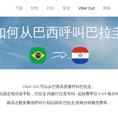
下载
特性
社区
安全
Viber Out
博客
如何从巴西呼叫巴拉
Viber Out 可以从巴西高质量呼叫巴拉圭。
论固定电话或手机，巴拉圭 内拨打任意号码 - 起始费率仅 5.9 ¢ 每分
购买点数套餐或呼叫计划以获得 巴拉圭 的每分钟最优费率。