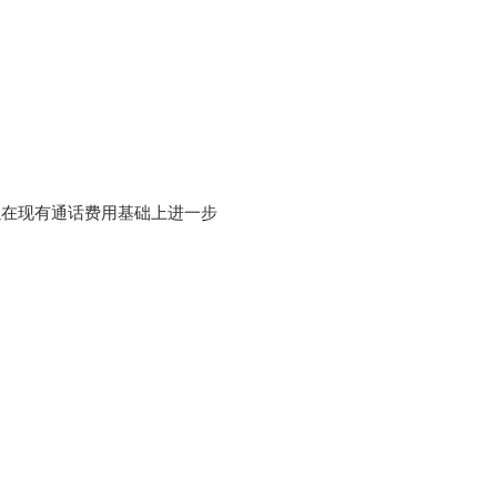
以在现有通话费用基础上进一步