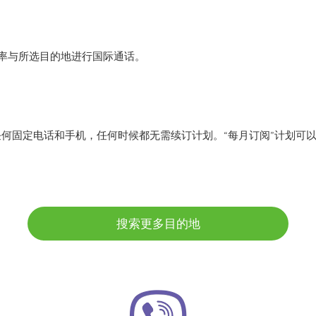
r 低费率与所选目的地进行国际通话。
任何固定电话和手机，任何时候都无需续订计划。“每月订阅”计划可
搜索更多目的地