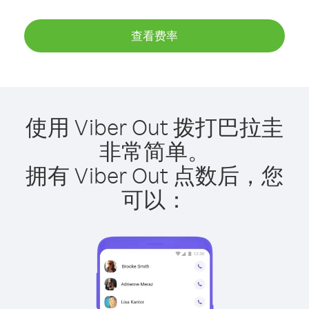
查看费率
使用 Viber Out 拨打巴拉圭
非常简单。
拥有 Viber Out 点数后，您
可以：