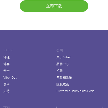
立即下载
VIBER
公司
特性
关于 Viber
博客
品牌中心
安全
招聘
Viber Out
条款和政策
费率
隐私政策
支持
Customer Complaints Code
下载