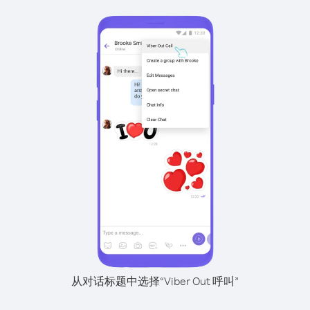
从对话标题中选择“Viber Out 呼叫”