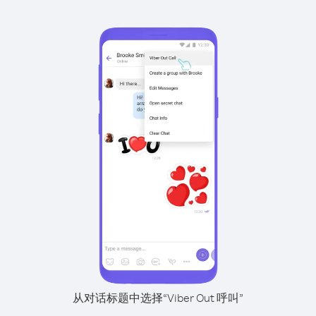
从对话标题中选择“Viber Out 呼叫”