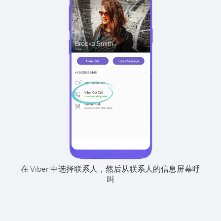
在 Viber 中选择联系人，然后从联系人的信息屏幕呼
叫