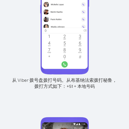
从 Viber 拨号盘拨打号码。
从布基纳法索拨打秘鲁，
拨打方式如下：
+
+
51
本地号码