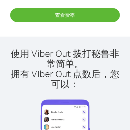
查看费率
使用 Viber Out 拨打秘鲁非
常简单。
拥有 Viber Out 点数后，您
可以：