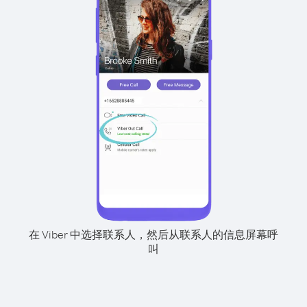
在 Viber 中选择联系人，然后从联系人的信息屏幕呼
叫