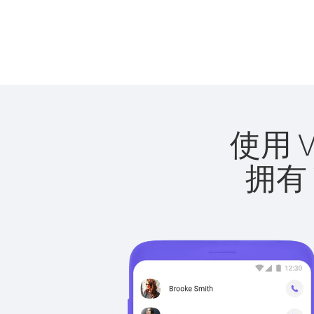
使用 
拥有 