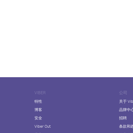
VIBER
公司
特性
关于 Vib
博客
品牌中
安全
招聘
Viber Out
条款和