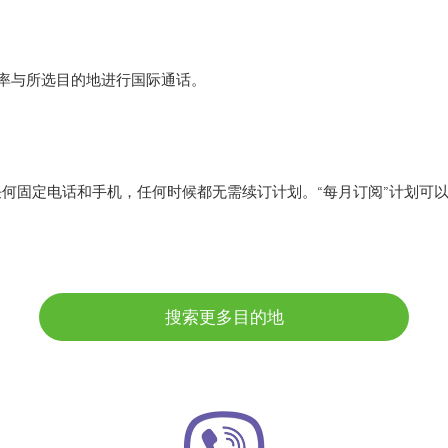
r 低费率与所选目的地进行国际通话。
任何固定电话和手机，任何时候都无需续订计划。“每月订阅”计划可
搜索更多目的地