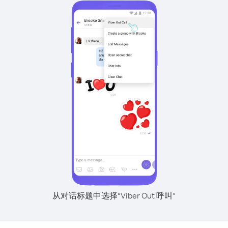
从对话标题中选择“Viber Out 呼叫”