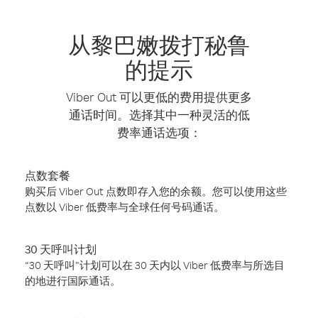
从黎巴嫩拨打秘鲁
的提示
Viber Out 可以更低的费用提供更多
通话时间。选择其中一种灵活的低
费率通话选项：
点数套餐
购买后 Viber Out 点数即存入您的余额。您可以使用这些
点数以 Viber 低费率与全球任何号码通话。
30 天呼叫计划
“30 天呼叫”计划可以在 30 天内以 Viber 低费率与所选目
的地进行国际通话。