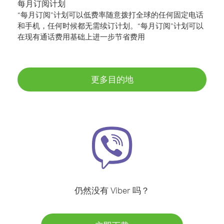
每月订阅计划
“每月订阅”计划可以低费率随意拨打全球的任何固定电话
和手机，任何时候都无需续订计划。“每月订阅”计划可以
在现有通话费用基础上进一步节省费用
更多目的地
仍然没有 Viber 吗？