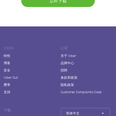
立即下载
VIBER
公司
特性
关于 Viber
博客
品牌中心
安全
招聘
Viber Out
条款和政策
费率
隐私政策
支持
Customer Complaints Code
下载
简体中文