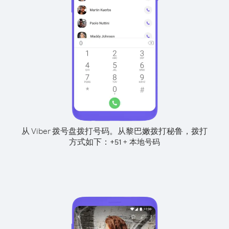
从 Viber 拨号盘拨打号码。
从黎巴嫩拨打秘鲁，拨打
方式如下：
+
+
51
本地号码