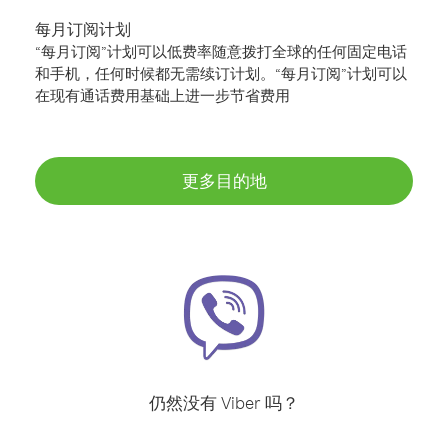
每月订阅计划
“每月订阅”计划可以低费率随意拨打全球的任何固定电话
和手机，任何时候都无需续订计划。“每月订阅”计划可以
在现有通话费用基础上进一步节省费用
更多目的地
仍然没有 Viber 吗？