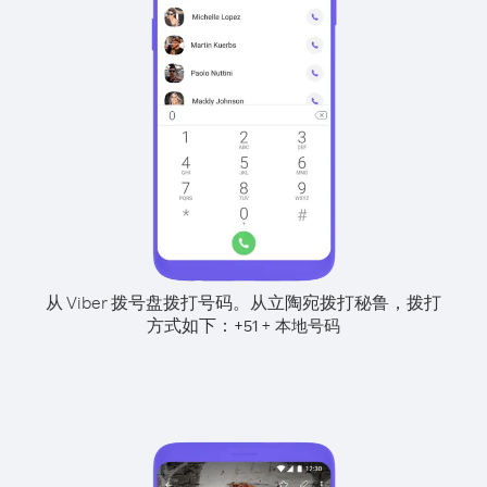
从 Viber 拨号盘拨打号码。
从立陶宛拨打秘鲁，拨打
方式如下：
+
+
51
本地号码