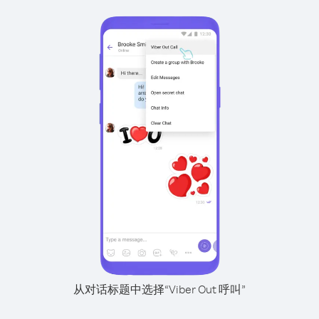
从对话标题中选择“Viber Out 呼叫”