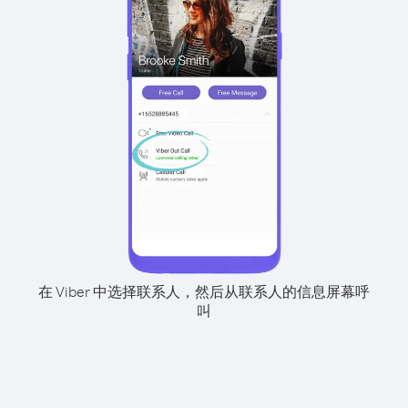
在 Viber 中选择联系人，然后从联系人的信息屏幕呼
叫