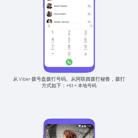
从 Viber 拨号盘拨打号码。
从阿联酋拨打秘鲁，拨打
方式如下：
+
+
51
本地号码